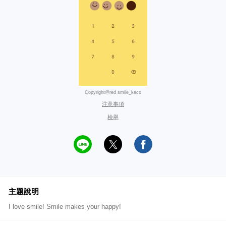
Copyright@red smile_keco
注意事項
檢舉
主題說明
I love smile! Smile makes your happy!