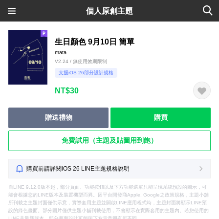
個人原創主題
生日顏色 9月10日 簡單
mata
V2.24 / 無使用效期限制
支援iOS 26部分設計規格
NT$30
贈送禮物
購買
免費試用（主題及貼圖用到飽）
購買前請詳閱iOS 26 LINE主題規格說明
自LINE 9.12.0版本起，部分頁面、功能按鈕以及下方功能選單只能呈現系統預設的圖示，可
能會根據您的LINE版本及裝置機型而異。因平台開發商Apple, Google之政策規格，主題小舖
所刊載之主題封面僅供示意，實際套用主題並開啟LINE應用程式時，主題封面將顯示LINE預
設的綠色畫面。部分圖片僅供主題小舖刊載使用，不會顯示在實際套用的主題內。若您使用的
LINE非最新版本，部分畫面設計可能與下方示意圖有所不同。