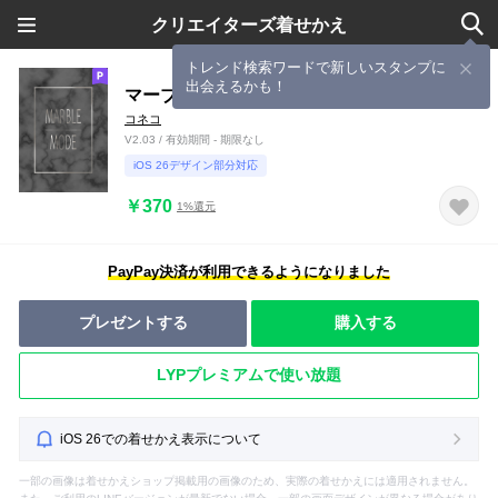
クリエイターズ着せかえ
トレンド検索ワードで新しいスタンプに
出会えるかも！
マーブルモード:グレー 大理石
コネコ
V2.03 / 有効期間 - 期限なし
iOS 26デザイン部分対応
￥370
1%還元
PayPay決済が利用できるようになりました
プレゼントする
購入する
LYPプレミアムで使い放題
iOS 26での着せかえ表示について
一部の画像は着せかえショップ掲載用の画像のため、実際の着せかえには適用されません。