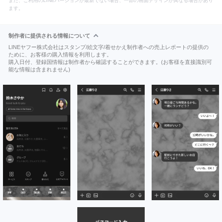
また、ご利用のLINEバージョンが最新でない場合、一部の画面デザインが異なる場合があり
ます。
制作者に提供される情報について
LINEヤフー株式会社はスタンプ/絵文字/着せかえ制作者への売上レポートの提供の
ために、お客様の購入情報を利用します。
購入日付、登録国情報は制作者から確認することができます。(お客様を直接識別可
能な情報は含まれません)