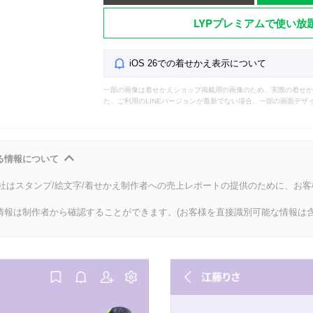
LYPプレミアムで使い放
iOS 26での着せかえ表示について
一部の画像は着せかえショップ掲載用の画像のため、実際の着せか
た、ご利用のLINEバージョンが最新でない場合、一部の画面デザ
る情報について
会社はスタンプ/絵文字/着せかえ制作者への売上レポートの提供のために、お
情報は制作者から確認することができます。(お客様を直接識別可能な情報は含