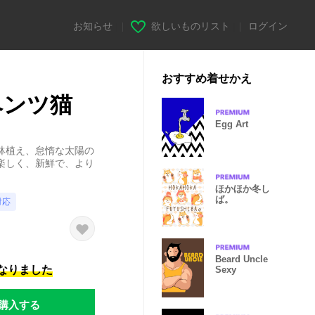
お知らせ
|
欲しいものリスト
|
ログイン
おすすめ着せかえ
ベンツ猫
Egg Art
鉢植え、怠惰な太陽の
楽しく、新鮮で、より
ほかほか冬し
ば。
対応
Beard Uncle
になりました
Sexy
購入する