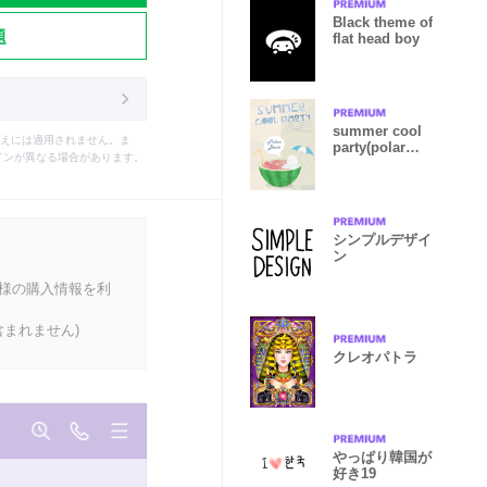
Black theme of
題
flat head boy
summer cool
えには適用されません。ま
party(polar
インが異なる場合があります。
bear daddy
ver.)
シンプルデザイ
ン
客様の購入情報を利
まれません)
クレオパトラ
やっぱり韓国が
好き19