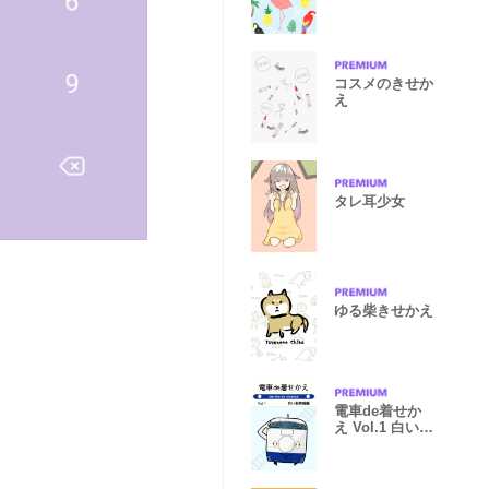
コスメのきせか
え
タレ耳少女
ゆる柴きせかえ
電車de着せか
え Vol.1 白い新
幹線編