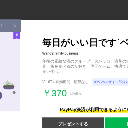
！
毎日がいい日です˙
Wang's family business
午後の素敵な猫のグループ、犬ハッカ、猫草の
光、魚を食べるのが好き、毛玉ゲーム、快適で
良い生活。
V1.67 / 有効期間 - 期限なし
iOS 26デザイン部分
￥370
1%還元
PayPay決済が利用できるよう
プレゼントする