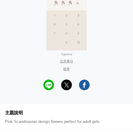
©genmai
注意事項
檢舉
主題說明
Pink Scandinavian design flowers perfect for adult girls.