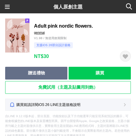
個人原創主題
Adult pink nordic flowers.
genmai
V1.98 / 無使用效期限制
支援iOS 26部分設計規格
NT$30
贈送禮物
購買
免費試用（主題及貼圖用到飽）
購買前請詳閱iOS 26 LINE主題規格說明
自LINE 9.12.0版本起，部分頁面、功能按鈕以及下方功能選單只能呈現系統預設的圖示，可
能會根據您的LINE版本及裝置機型而異。因平台開發商Apple, Google之政策規格，主題小舖
所刊載之主題封面僅供示意，實際套用主題並開啟LINE應用程式時，主題封面將顯示LINE預
設的綠色畫面。部分圖片僅供主題小舖刊載使用，不會顯示在實際套用的主題內。若您使用的
LINE非最新版本，部分畫面設計可能與下方示意圖有所不同。