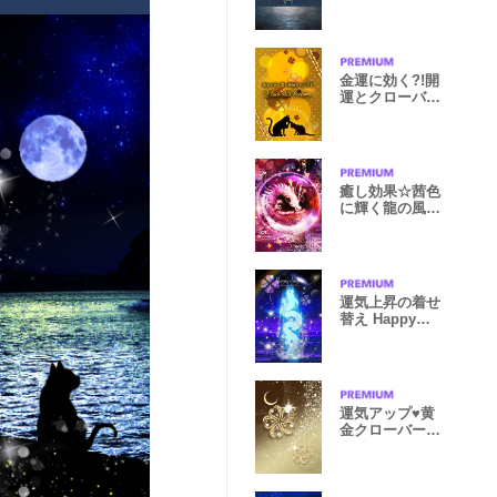
Moon
金運に効く?!開
運とクローバー
と黒猫たち
癒し効果☆茜色
に輝く龍の風水
で運気向上！
運気上昇の着せ
替え Happy
Dragon
運気アップ♥黄
金クローバーin
黄金の夜空