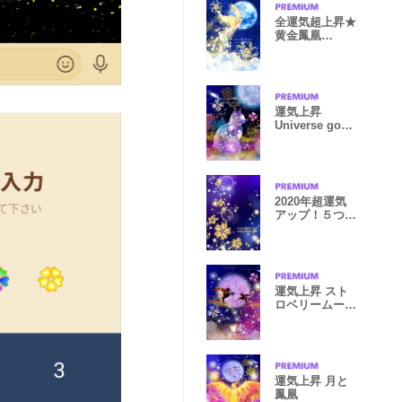
全運気超上昇★
黄金鳳凰
★Golden
Phoenix
運気上昇
Universe good
luck cat clover
2020年超運気
アップ！５つ葉
クローバー青紫
運気上昇 スト
ロベリームーン
ペガサス
運気上昇 月と
鳳凰