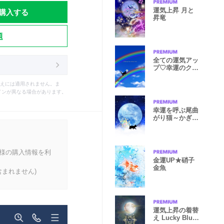
購入する
運気上昇 月と
昇竜
題
全ての運気アッ
プ♡幸運のクロ
ーバー＆猫
えには適用されません。ま
インが異なる場合があります。
幸運を呼ぶ尾曲
がり猫～かぎし
っぽ～②
客様の購入情報を利
金運UP★硝子
金魚
まれません)
運気上昇の着替
え Lucky Blue