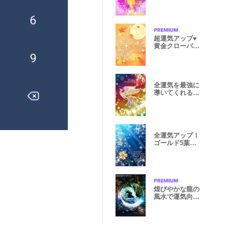
超運気アップ♥
黄金クローバー
と中秋の名月
全運気を最強に
導いてくれる虹
色鳳凰 秋色
全運気アップ！
ゴールド5葉ク
ローバー深海
煌びやかな龍の
風水で運気向
上！