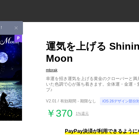
！
運気を上げる Shining
Moon
mtorak
幸運を招き運気を上げる黄金のクローバーと満
いた色調で心が落ち着きます。全体運・金運・
プ♪
V2.01 / 有効期間 - 期限なし
iOS 26デザイン部分
￥370
1%還元
PayPay決済が利用できるよう