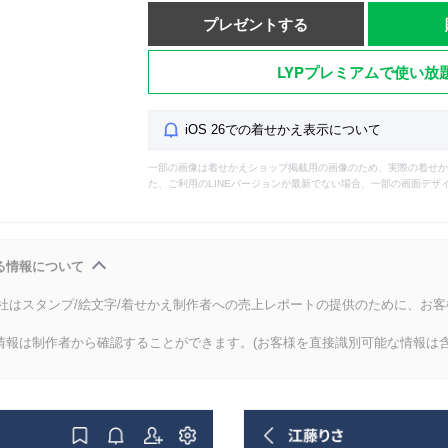
プレゼントする
LYPプレミアムで使い放
iOS 26での着せかえ表示について
一部の画像は着せかえショップ掲載用の画像のため、実際の着せか
た、ご利用のLINEバージョンが最新でない場合、一部の画面デザ
る情報について
会社はスタンプ/絵文字/着せかえ制作者への売上レポートの提供のために、お
情報は制作者から確認することができます。(お客様を直接識別可能な情報は含