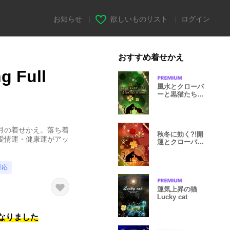
お知らせ
|
欲しいものリスト
|
ログイン
おすすめ着せかえ
 Full
風水とクローバ
ーと黒猫たち✖️
グリーン
月の着せかえ。落ち着
秋冬に効く?!開
愛情運・健康運がアッ
運とクローバー
と黒猫たち
対応
運気上昇の猫
Lucky cat
になりました