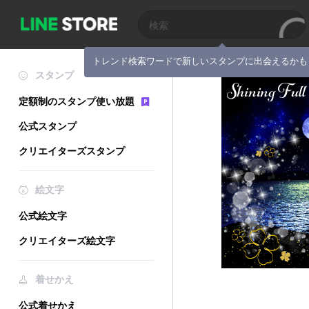
トレンド検索ワードで新しいスタンプに出会えるかも
スタンプ
定額制のスタンプ使い放題
公式スタンプ
クリエイターズスタンプ
絵文字
公式絵文字
クリエイターズ絵文字
着せかえ
公式着せかえ