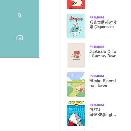
巧克力薄荷冰淇
淋 (Japanese)
Jaokieow Dino
l Gummy Bear
Hiroko.Bloomi
ng Flower
PIZZA
SHARK(Englis
h)