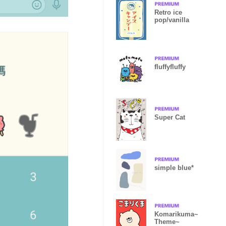
Retro ice
pop/vanilla
fluffyfluffy
Super Cat
simple blue*
Komarikuma~
Theme~