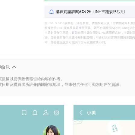
購買前請詳閱iOS 26 LINE主題規格說明
自LINE 9.12.0版本起，部分頁面、功能按鈕以及下方功能選單
根據您的LINE版本及裝置機型而異。因平台開發商Apple, Goog
主題封面僅供示意，實際套用主題並開啟LINE應用程式時，主題封面
面。部分圖片僅供主題小舖刊載使用，不會顯示在實際套用的主題內。
本，部分畫面設計可能與下方示意圖有所不同。
的資訊
買數據以提供販售報告給內容創作者。
買日期及購買者所註冊的國家或地區，並未包含任何可識別用戶的資訊。