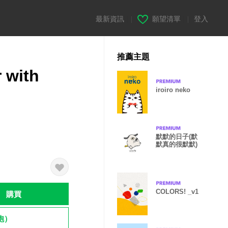
最新資訊
|
願望清單
|
登入
推薦主題
 with
iroiro neko
默默的日子(默
默真的很默默)
COLORS! _v1
購買
飽）