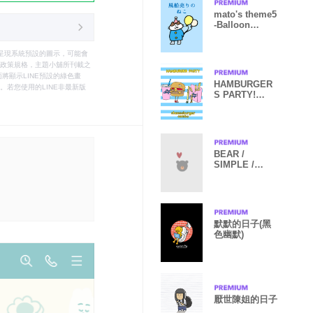
mato's theme5
-Balloon
selling cat-
只能呈現系統預設的圖示，可能會
le之政策規格，主題小舖所刊載之
將顯示LINE預設的綠色畫
HAMBURGER
若您使用的LINE非最新版
S PARTY!
Part2!(English)
BEAR /
SIMPLE /
GRAY
默默的日子(黑
色幽默)
厭世陳姐的日子