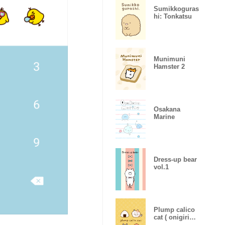
Sumikkoguras
hi: Tonkatsu
Munimuni
Hamster 2
Osakana
Marine
Dress-up bear
vol.1
Plump calico
cat ( onigiri
ver. )