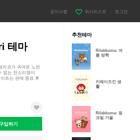
공지사항
|
위시리스트
|
로그인
추천테마
ori 테마
Rilakkuma: 여
름 방학
, 돼지코가 귀여운 노란
할 수 없는 잔소리쟁이
 업데이트는 판매 종료 후
키레이즈킨 생
활
Rilakkuma: 핑
크빛 가을
구입하기