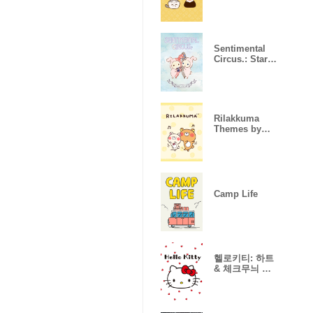
Sentimental
Circus.: Starlit
Spica
Rilakkuma
Themes by
sakumaru
Camp Life
헬로키티: 하트
& 체크무늬 버
전