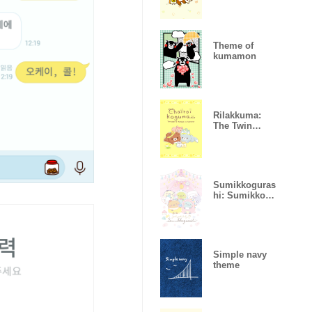
Theme of
kumamon
Rilakkuma:
The Twin
Hamsters
Sumikkoguras
hi: Sumikko
Baby
Simple navy
theme