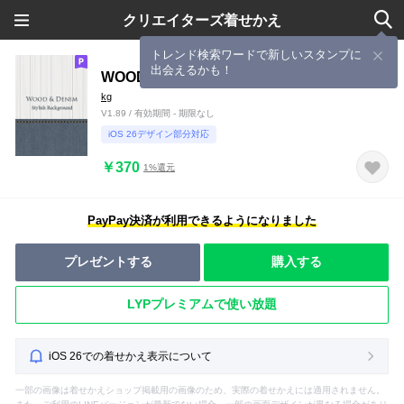
クリエイターズ着せかえ
トレンド検索ワードで新しいスタンプに
出会えるかも！
WOOD & DENIM 5
kg
V1.89 / 有効期間 - 期限なし
iOS 26デザイン部分対応
￥370
1%還元
PayPay決済が利用できるようになりました
プレゼントする
購入する
LYPプレミアムで使い放題
iOS 26での着せかえ表示について
一部の画像は着せかえショップ掲載用の画像のため、実際の着せかえには適用されません。