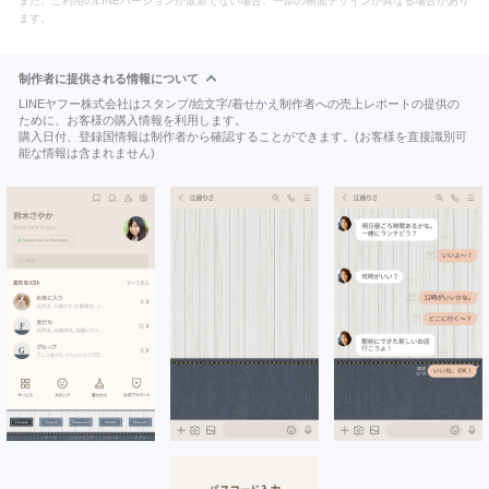
また、ご利用のLINEバージョンが最新でない場合、一部の画面デザインが異なる場合があり
ます。
制作者に提供される情報について
LINEヤフー株式会社はスタンプ/絵文字/着せかえ制作者への売上レポートの提供の
ために、お客様の購入情報を利用します。
購入日付、登録国情報は制作者から確認することができます。(お客様を直接識別可
能な情報は含まれません)