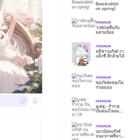
Bear&rabbit
on spring!
วาฬเกยตื้นกับ
ฉลามน้อย
หมีชาวแก๊งค์ กา
แล็กซี่ สีกล้วยไม้
ของวิเศษของโด
ราเอมอน
มูเตลู - ร่ำรวย
เงินทองไหลมา
เทมา IX
แมวน้อยแก๊งค์
บนอวกาศสีพาส