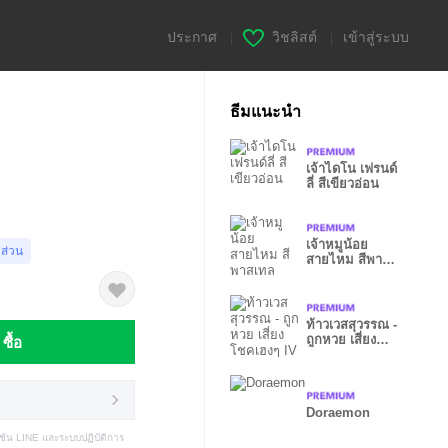
ประกาศ
|
วิชลิสต์
|
เข้าสู่ระบบ
ธีมแนะนำ
เจ้าไดโน เฟรนด์
ลี่ สีเขียวอ่อน
เจ้าหมูน้อย
งส่วน
สายไหม สีพาส
เทล
ท้าวเวสสุวรรณ -
ซื้อ
ถูกหวย เสี่ยง
โชคเฮงๆ IV
Doraemon
ชัน LINE และระบบปฏิบัติการ