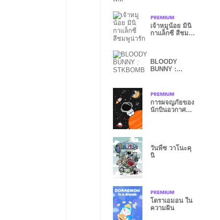
เทล
เจ้าหมูน้อย มินิ
กาแล็กซี สีชมพู
น่ารัก
BLOODY
BUNNY :
STKBOMB
การผจญภัยของ
นักบินอวกาศ
น้อย
วันพีซ วาโนะคุ
นิ
โดราเอมอน ใน
ความฝัน