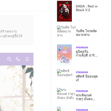
DADA : Red in
Black V.2
วันพีซ โจรสลัด
ู้สร้างผลงาน
หมวกฟาง
ุตัวตนผู้ซื้อได้
ยูนิคอร์น
กาแล็กซี น่ารัก
คาวาอี้
สติทช์ นีออนสุด
เก๋
พระพิฆเนศ
รวยๆ มั่นคง
มั่งคั่ง