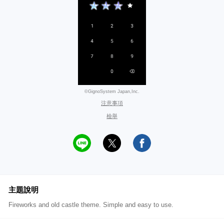
©GignoSystem Japan,Inc.
注意事項
檢舉
主題說明
Fireworks and old castle theme. Simple and easy to use.