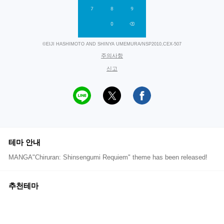
©EIJI HASHIMOTO AND SHINYA UMEMURA/NSP2010,CEX-507
주의사항
신고
테마 안내
MANGA"Chiruran: Shinsengumi Requiem" theme has been released!
추천테마