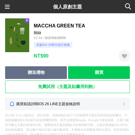
個人原創主題
MACCHA GREEN TEA
Mota
V2.34 / 無使用效期限制
支援iOS 26部分設計規格
NT$90
贈送禮物
購買
免費試用（主題及貼圖用到飽）
購買前請詳閱iOS 26 LINE主題規格說明
自LINE 9.12.0版本起，部分頁面、功能按鈕以及下方功能選單只能呈現系統預設的圖示，可
能會根據您的LINE版本及裝置機型而異。因平台開發商Apple, Google之政策規格，主題小舖
所刊載之主題封面僅供示意，實際套用主題並開啟LINE應用程式時，主題封面將顯示LINE預
設的綠色畫面。部分圖片僅供主題小舖刊載使用，不會顯示在實際套用的主題內。若您使用的
LINE非最新版本，部分畫面設計可能與下方示意圖有所不同。