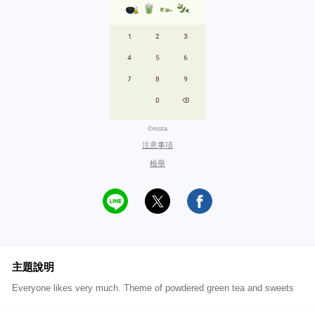
©mota
注意事項
檢舉
主題說明
Everyone likes very much. Theme of powdered green tea and sweets