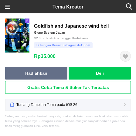
Tema Kreator
Goldfish and Japanese wind bell
Gigno System Japan
V2.33 / Tidak Ada Tanggal Kedaluarsa
Dukungan Desain Sebagian di iOS 26
Rp35.000
Hadiahkan
Beli
Gratis Coba Tema & Stiker Tak Terbatas
Tentang Tampilan Tema pada iOS 26
Sebagian dari gambar berikut hanya digunakan di Toko Tema dan tidak akan muncul di
tema yang sebenarnya. Sebagian elemen desain mungkin tampak berbeda jika Anda
tidak menggunakan LINE versi terbaru.