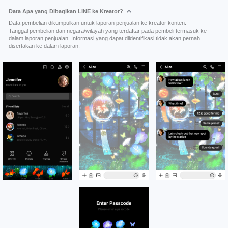
Data Apa yang Dibagikan LINE ke Kreator?
Data pembelian dikumpulkan untuk laporan penjualan ke kreator konten.
Tanggal pembelian dan negara/wilayah yang terdaftar pada pembeli termasuk ke
dalam laporan penjualan. Informasi yang dapat diidentifikasi tidak akan pernah
disertakan ke dalam laporan.