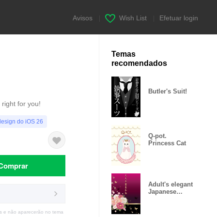
Avisos
|
Wish List
|
Efetuar login
Temas
recomendados
Butler's Suit!
right for you!
design do iOS 26
Q-pot.
Princess Cat
Comprar
Adult's elegant
Japanese
pattern rouge
s e não aparecerão no tema