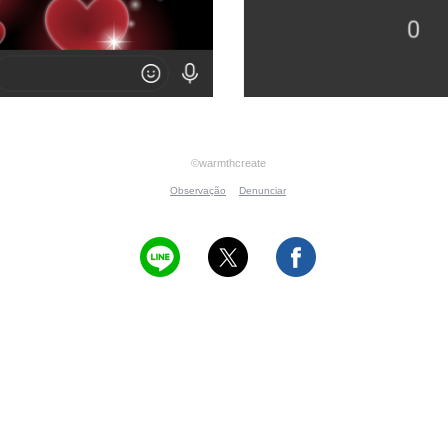
©warmthcreate
Observação
Denunciar