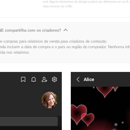
real. Alguns elementos de design podem ser diferentes se você 
mais recente do LINE.
NE compartilha com os criadores?
 compras para relatórios de venda para criadores de conteúdo.
enda incluem a data de compra e o país ou região do comprador. Nenhuma in
uída nos relatórios.