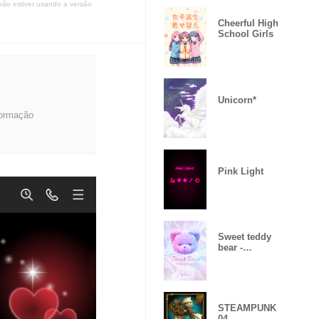
não estiver usando a versão
Cheerful High
School Girls
Unicorn*
formação
Pink Light
Sweet teddy
bear -
Holographic -
STEAMPUNK
04