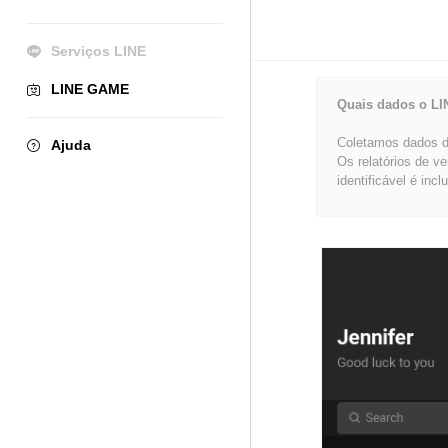
Serviços LINE
LINE GAME
Quais dados o LI
Coletamos dados de
Ajuda
Os relatórios de v
identificável é incl