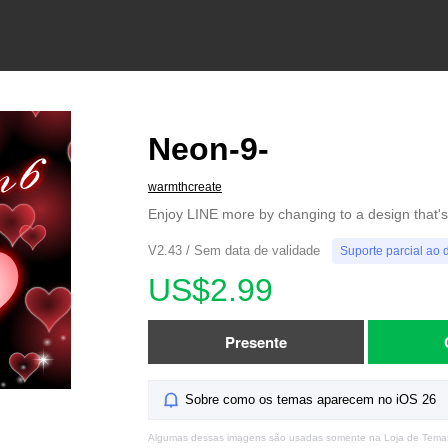
Neon-9-
warmthcreate
Enjoy LINE more by changing to a design that's 
V2.43 / Sem data de validade
Suporte parcial ao 
US$2.99
Presente
Sobre como os temas aparecem no iOS 26
Algumas dessas imagens são usadas somente na Loja de Tema