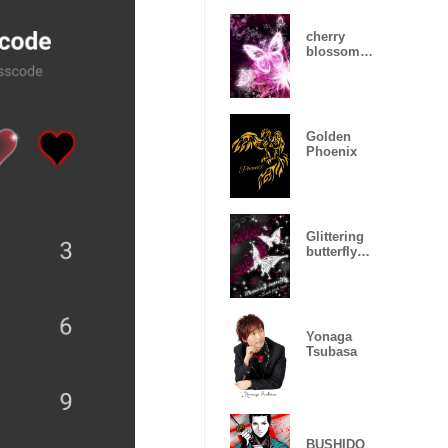
cherry
blossom
butterfly
Golden
Phoenix
Glittering
butterfly
blackpinkrose
Yonaga
Tsubasa
BUSHIDO