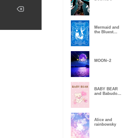
Mermaid and
the Bluest
Blue Sea
MOON~2
BABY BEAR
and Babudori
02
Alice and
rainbowsky