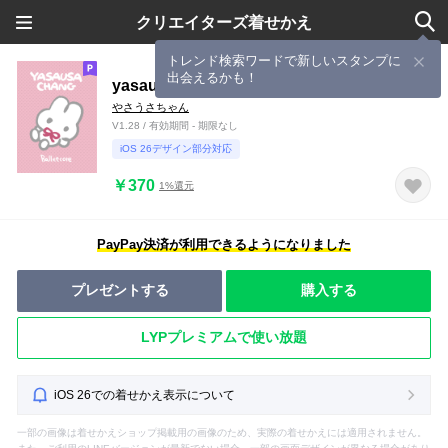
クリエイターズ着せかえ
トレンド検索ワードで新しいスタンプに
出会えるかも！
yasausa chang Ballet core
やさうさちゃん
V1.28 / 有効期間 - 期限なし
iOS 26デザイン部分対応
￥370
1%還元
PayPay決済が利用できるようになりました
プレゼントする
購入する
LYPプレミアムで使い放題
iOS 26での着せかえ表示について
一部の画像は着せかえショップ掲載用の画像のため、実際の着せかえには適用されません。