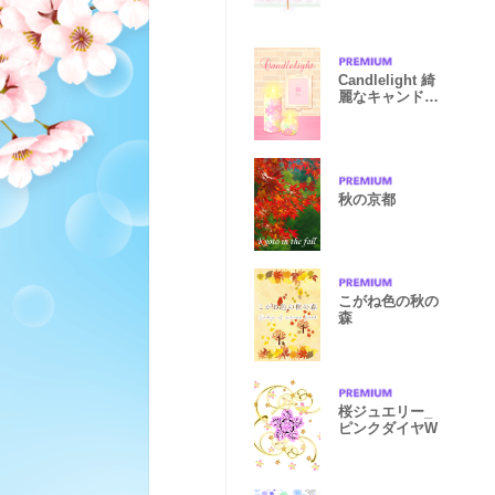
Candlelight 綺
麗なキャンドル
着せかえ2
秋の京都
こがね色の秋の
森
桜ジュエリー_
ピンクダイヤW