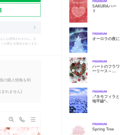
SAKURAハー
題
ト
オーロラの夜に
えには適用されません。ま
インが異なる場合があります。
ハートのフラワ
ーリース～
WinterLoveWr
客様の購入情報を利
eath
まれません)
.-*ネモフィラと
地平線*-.
Spring Tree