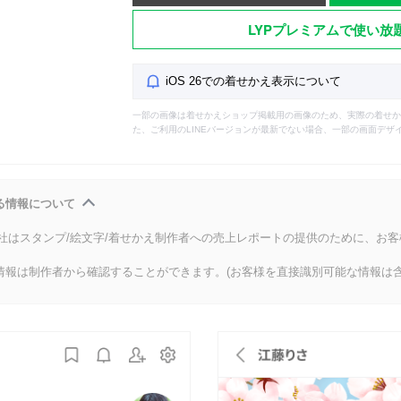
LYPプレミアムで使い放
iOS 26での着せかえ表示について
一部の画像は着せかえショップ掲載用の画像のため、実際の着せか
た、ご利用のLINEバージョンが最新でない場合、一部の画面デザ
る情報について
会社はスタンプ/絵文字/着せかえ制作者への売上レポートの提供のために、お
情報は制作者から確認することができます。(お客様を直接識別可能な情報は含