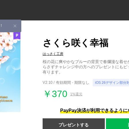
！
さくら咲く幸福
はっさく工房
桜の花に爽やかなブルーの背景で春爛漫な着せ
らさずチャレンジ中の方へのプレゼントにもピ
有ります。
V2.10 / 有効期間 - 期限なし
iOS 26デザイン部分
￥370
1%還元
PayPay決済が利用できるよう
プレゼントする