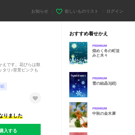
お知らせ
|
欲しいものリスト
|
ログイン
おすすめ着せかえ
煌めく冬の町並
みと木々
かえです。花びらは散
ッタリ♪背景ピンクも
雪の結晶3(紺)
対応
中秋の金木犀
になりました
購入する