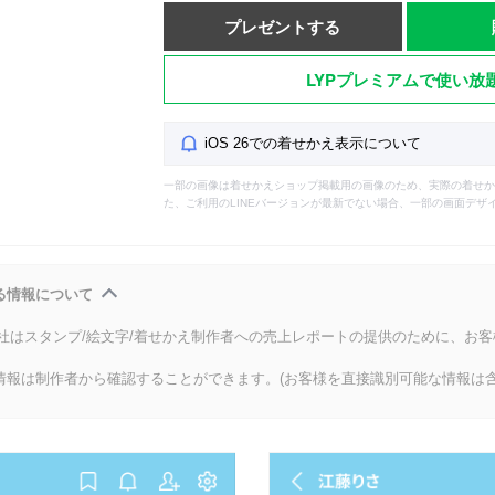
プレゼントする
LYPプレミアムで使い放
iOS 26での着せかえ表示について
一部の画像は着せかえショップ掲載用の画像のため、実際の着せか
た、ご利用のLINEバージョンが最新でない場合、一部の画面デザ
る情報について
会社はスタンプ/絵文字/着せかえ制作者への売上レポートの提供のために、お
情報は制作者から確認することができます。(お客様を直接識別可能な情報は含