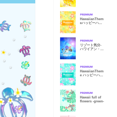
ヌ_7 風水
HawaiianThem
eハッピーハワ
イ柄10 オレン
ジ
リゾート気分-
ハワイアン・ホ
ヌ16-
HawaiianThem
e ハッピーハワ
イ柄7 ミント
Hawaii full of
flowers -green-