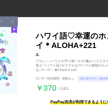
！
ハワイ語♡幸運のホ
イ＊ALOHA+221
凛.
アロハ～♪ハワイの守り神♡ホヌ(亀)×ハイビ
替え♡ハワイ語×カラフルなマーブル模様のカ
も♪マハロ～★Check it out!
V1.75 / 有効期間 - 期限なし
iOS 26デザイン部分
￥370
1%還元
PayPay決済が利用できるよう