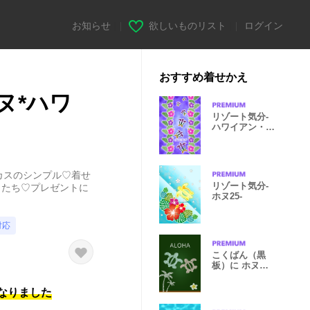
お知らせ
|
欲しいものリスト
|
ログイン
おすすめ着せかえ
ヌ*ハワ
リゾート気分-
ハワイアン・ホ
ヌ15-
スカスのシンプル♡着せ
リゾート気分-
メたち♡プレゼントに
ホヌ25-
対応
こくばん（黒
板）に ホヌ
#pop
になりました