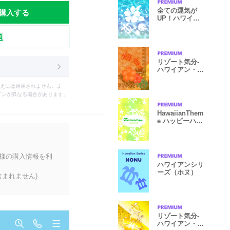
購入する
全ての運気が
UP！ハワイア
ン着せかえ84
題
リゾート気分-
ハワイアン・ホ
ヌ20-
えには適用されません。ま
インが異なる場合があります。
HawaiianThem
e ハッピーハワ
イ柄4 黄緑
客様の購入情報を利
ハワイアンシリ
ーズ（ホヌ）
まれません)
リゾート気分-
ハワイアン・ホ