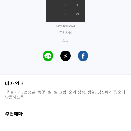
takemoti©2022
주의사항
신고
테마 안내
12 별자리, 초승달, 벚꽃, 별, 별 그림, 운기 상승, 생일, 당신에게 행운이
방문하도록.
추천테마