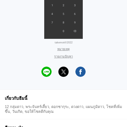
takemoti©2022
หมายเหตุ
รายงานปัญหา
เกี่ยวกับธีมนี้
12 กลุ่มดาว, พระจันทร์เสี้ยว, ดอกซากุระ, ดวงดาว, แผนภูมิดาว, โชคที่เพิ่ม
ขึ้น, วันเกิด, ขอให้โชคดีกับคุณ