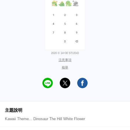
2020 © 14+30 STUDiO
注意事項
檢舉
主題說明
Kawaii Theme... Dinosaur The Hill White Flower