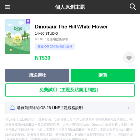
個人原創主題
Dinosaur The Hill White Flower
14+30 STUDiO
V1.84 / 無使用效期限制
支援iOS 26部分設計規格
NT$30
贈送禮物
購買
免費試用（主題及貼圖用到飽）
購買前請詳閱iOS 26 LINE主題規格說明
自LINE 9.12.0版本起，部分頁面、功能按鈕以及下方功能選單只能呈現系統預設的圖示，可
能會根據您的LINE版本及裝置機型而異。因平台開發商Apple, Google之政策規格，主題小舖
所刊載之主題封面僅供示意，實際套用主題並開啟LINE應用程式時，主題封面將顯示LINE預
設的綠色畫面。部分圖片僅供主題小舖刊載使用，不會顯示在實際套用的主題內。若您使用的
LINE非最新版本，部分畫面設計可能與下方示意圖有所不同。