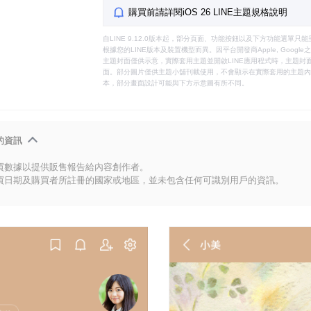
購買前請詳閱iOS 26 LINE主題規格說明
自LINE 9.12.0版本起，部分頁面、功能按鈕以及下方功能選單
根據您的LINE版本及裝置機型而異。因平台開發商Apple, Goog
主題封面僅供示意，實際套用主題並開啟LINE應用程式時，主題封面
面。部分圖片僅供主題小舖刊載使用，不會顯示在實際套用的主題內。
本，部分畫面設計可能與下方示意圖有所不同。
的資訊
買數據以提供販售報告給內容創作者。
買日期及購買者所註冊的國家或地區，並未包含任何可識別用戶的資訊。