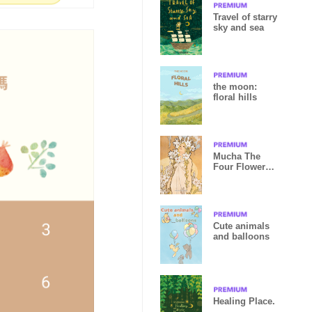
Travel of starry
sky and sea
the moon:
floral hills
Mucha The
Four Flowers
"Lily"
Cute animals
and balloons
Healing Place.