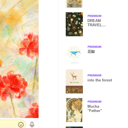
DREAM
TRAVEL
Space Journey
花鯨
into the forest
Mucha
"Fether"