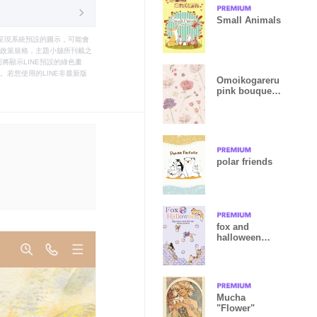
Small Animals
只能呈現系統預設的圖示，可能會
le之政策規格，主題小舖所刊載之
將顯示LINE預設的綠色畫
若您使用的LINE非最新版
Omoikogareru
pink bouquet
revised ver
polar friends
fox and
halloween
Japanese
pattern
Mucha
"Flower"