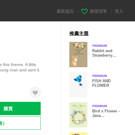
最新資訊
|
願望清單
|
登入
推薦主題
Rabbit and
Strawberry
(brown)
this theme. A little
oung man and sent it.
FISH AND
FLOWER
購買
Bird x Flower -
Java
sparrows-
飽）