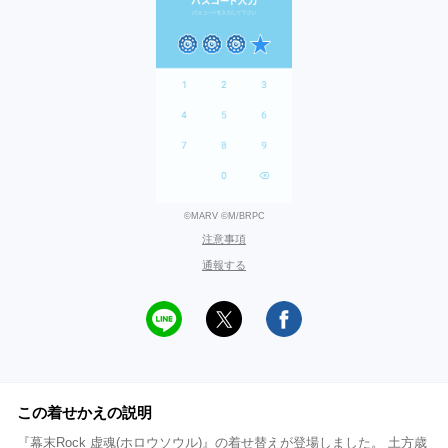
©MARV ©M/BRPC
注意事項
通報する
この着せかえの説明
『幕末Rock 虚魂(ホロウソウル)』の着せ替えが登場しました。 土方歳