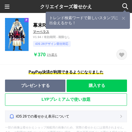
クリエイターズ着せかえ
トレンド検索ワードで新しいスタンプに
出会えるかも！
幕末Rock 虚魂(ホロウソウル) 土方歳三
マーベラス
V1.94 / 有効期間 - 期限なし
iOS 26デザイン部分対応
￥370
1%還元
PayPay決済が利用できるようになりました
プレゼントする
購入する
LYPプレミアムで使い放題
iOS 26での着せかえ表示について
一部の画像は着せかえショップ掲載用の画像のため、実際の着せかえには適用されません。