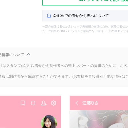
iOS 26での着せかえ表示について
一部の画像は着せかえショップ掲載用の画像のため、実際の着せか
た、ご利用のLINEバージョンが最新でない場合、一部の画面デザ
る情報について
会社はスタンプ/絵文字/着せかえ制作者への売上レポートの提供のために、お
情報は制作者から確認することができます。(お客様を直接識別可能な情報は含