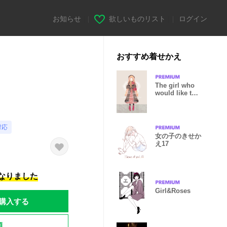
お知らせ
|
欲しいものリスト
|
ログイン
おすすめ着せかえ
The girl who
would like to
fall in love
対応
女の子のきせか
え17
になりました
Girl&Roses
購入する
題