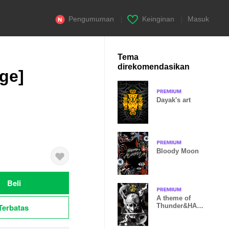
Pengumuman
|
Keinginan
|
Masuk
Tema
direkomendasikan
ge]
Dayak's art
Bloody Moon
Beli
A theme of
Terbatas
Thunder&HAN
NYA