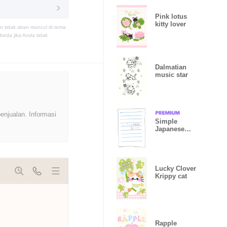
Pink lotus
kitty lover
n tidak akan muncul di tema
eda jika Anda tidak
Dalmatian
music star
enjualan. Informasi
Simple
Japanese
~nihongo~
Lucky Clover
Krippy cat
Rapple