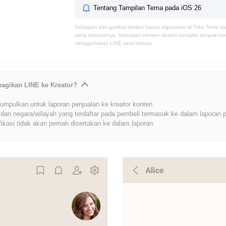
Tentang Tampilan Tema pada iOS 26
Sebagian dari gambar berikut hanya digunakan di Toko Tema da
yang sebenarnya. Sebagian elemen desain mungkin tampak berb
menggunakan LINE versi terbaru.
bagikan LINE ke Kreator?
umpulkan untuk laporan penjualan ke kreator konten.
dan negara/wilayah yang terdaftar pada pembeli termasuk ke dalam laporan p
fikasi tidak akan pernah disertakan ke dalam laporan.