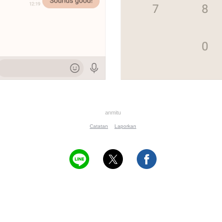
anmitu
Catatan
Laporkan