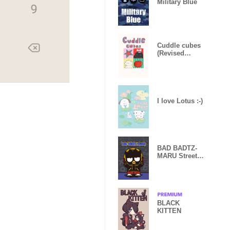
Military Blue
Cuddle cubes
(Revised
version )
I love Lotus :-)
BAD BADTZ-
MARU Street
Style
BLACK
KITTEN