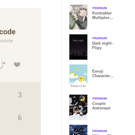
Kontraktor
Multiplex
Cerita lain
Dark night -
Flipy
Emoji
Character
(Tentative)
Blue Skies
Couple
Astronaut