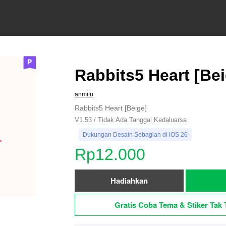
Rabbits5 Heart [Bei
anmitu
Rabbits5 Heart [Beige]
V1.53 / Tidak Ada Tanggal Kedaluarsa
Dukungan Desain Sebagian di iOS 26
Rp12.000
Hadiahkan
Gratis Coba Tema & Stiker Tak 