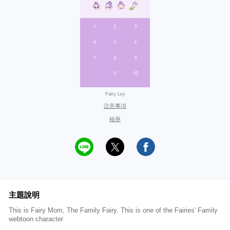
Fairy Ley
注意事項
檢舉
主題說明
This is Fairy Mom, The Family Fairy. This is one of the Fairies' Family
webtoon character