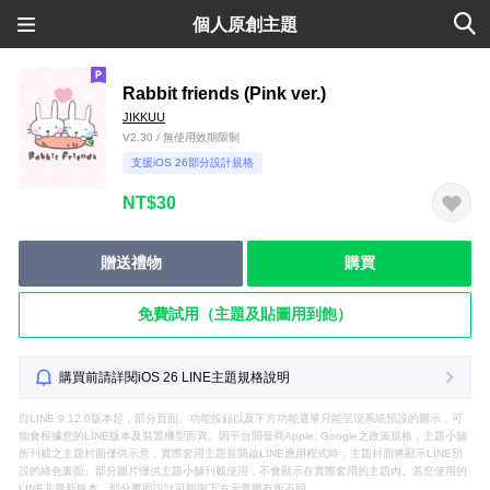
個人原創主題
Rabbit friends (Pink ver.)
JIKKUU
V2.30 / 無使用效期限制
支援iOS 26部分設計規格
NT$30
贈送禮物
購買
免費試用（主題及貼圖用到飽）
購買前請詳閱iOS 26 LINE主題規格說明
自LINE 9.12.0版本起，部分頁面、功能按鈕以及下方功能選單只能呈現系統預設的圖示，可
能會根據您的LINE版本及裝置機型而異。因平台開發商Apple, Google之政策規格，主題小舖
所刊載之主題封面僅供示意，實際套用主題並開啟LINE應用程式時，主題封面將顯示LINE預
設的綠色畫面。部分圖片僅供主題小舖刊載使用，不會顯示在實際套用的主題內。若您使用的
LINE非最新版本，部分畫面設計可能與下方示意圖有所不同。