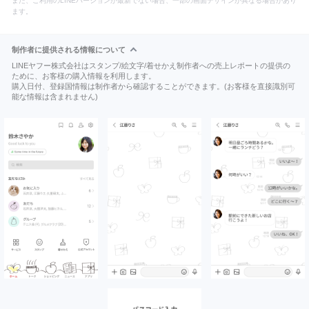
また、ご利用のLINEバージョンが最新でない場合、一部の画面デザインが異なる場合があり
ます。
制作者に提供される情報について
LINEヤフー株式会社はスタンプ/絵文字/着せかえ制作者への売上レポートの提供の
ために、お客様の購入情報を利用します。
購入日付、登録国情報は制作者から確認することができます。(お客様を直接識別可
能な情報は含まれません)