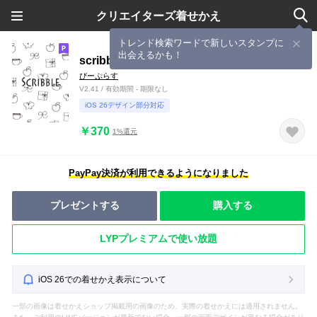
クリエイターズ着せかえ
トレンド検索ワードで新しいスタンプに
出会えるかも！
scribble 手書きラフな毎日
びーぷらす
V2.41 / 有効期間 - 期限なし
iOS 26デザイン部分対応
￥370
1%還元
PayPay決済が利用できるようになりました
プレゼントする
購入する
LYPプレミアムで使い放題
iOS 26での着せかえ表示について
一部の画像は着せかえショップ掲載用の画像のため、実際の着せかえには適用されません。