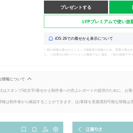
プレゼントする
LYPプレミアムで使い放
iOS 26での着せかえ表示について
一部の画像は着せかえショップ掲載用の画像のため、実際の着せか
た、ご利用のLINEバージョンが最新でない場合、一部の画面デザ
る情報について
会社はスタンプ/絵文字/着せかえ制作者への売上レポートの提供のために、お
情報は制作者から確認することができます。(お客様を直接識別可能な情報は含