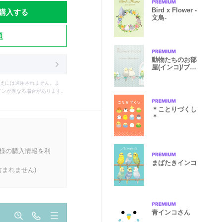
購入する
Bird x Flower -
文鳥-
題
動物たちのお部
屋(インコ)/ブル
ー10.v2
えには適用されません。ま
インが異なる場合があります。
＊ことりづくし
＊
客様の購入情報を利
まばたきインコ
まれません)
青インコさん