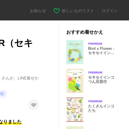
お知らせ
|
欲しいものリスト
|
ログイン
おすすめ着せかえ
ER（セキ
Bird x Flower -
セキセイイン
コ-
セキセイインコ
）さんが、LINE着せか
つん豆苗付
対応
たくさんインコ
たち
になりました