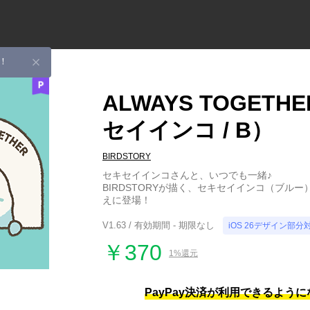
！
ALWAYS TOGETH
セイインコ / B）
BIRDSTORY
セキセイインコさんと、いつでも一緒♪
BIRDSTORYが描く、セキセイインコ（ブルー
えに登場！
V1.63 / 有効期間 - 期限なし
iOS 26デザイン部分
￥370
1%還元
PayPay決済が利用できるよう