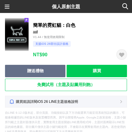
個人原創主題
簡單的霓虹貓：白色
aall
V1.44 / 無使用效期限制
支援iOS 26部分設計規格
NT$90
贈送禮物
購買
免費試用（主題及貼圖用到飽）
購買前請詳閱iOS 26 LINE主題規格說明
自LINE 9.12.0版本起，部分頁面、功能按鈕以及下方功能選單只能呈現系統預設的圖示，可
能會根據您的LINE版本及裝置機型而異。因平台開發商Apple, Google之政策規格，主題小舖
所刊載之主題封面僅供示意，實際套用主題並開啟LINE應用程式時，主題封面將顯示LINE預
設的綠色畫面。部分圖片僅供主題小舖刊載使用，不會顯示在實際套用的主題內。若您使用的
LINE非最新版本，部分畫面設計可能與下方示意圖有所不同。