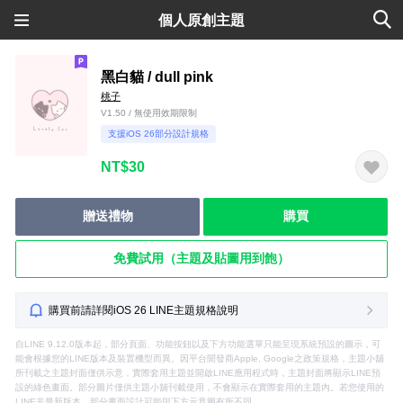
個人原創主題
黑白貓 / dull pink
桃子
V1.50 / 無使用效期限制
支援iOS 26部分設計規格
NT$30
贈送禮物
購買
免費試用（主題及貼圖用到飽）
購買前請詳閱iOS 26 LINE主題規格說明
自LINE 9.12.0版本起，部分頁面、功能按鈕以及下方功能選單只能呈現系統預設的圖示，可
能會根據您的LINE版本及裝置機型而異。因平台開發商Apple, Google之政策規格，主題小舖
所刊載之主題封面僅供示意，實際套用主題並開啟LINE應用程式時，主題封面將顯示LINE預
設的綠色畫面。部分圖片僅供主題小舖刊載使用，不會顯示在實際套用的主題內。若您使用的
LINE非最新版本，部分畫面設計可能與下方示意圖有所不同。