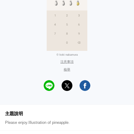
© koki nakamura
注意事項
檢舉
主題說明
Please enjoy.Illustration of pineapple.