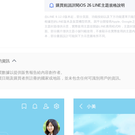
購買前請詳閱iOS 26 LINE主題規格說明
自LINE 9.12.0版本起，部分頁面、功能按鈕以及下方功能選單
根據您的LINE版本及裝置機型而異。因平台開發商Apple, Goog
主題封面僅供示意，實際套用主題並開啟LINE應用程式時，主題封面
面。部分圖片僅供主題小舖刊載使用，不會顯示在實際套用的主題內。
本，部分畫面設計可能與下方示意圖有所不同。
的資訊
買數據以提供販售報告給內容創作者。
買日期及購買者所註冊的國家或地區，並未包含任何可識別用戶的資訊。