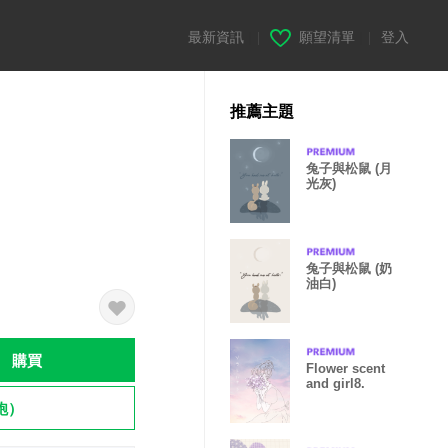
最新資訊
|
願望清單
|
登入
推薦主題
兔子與松鼠 (月
光灰)
兔子與松鼠 (奶
油白)
購買
Flower scent
and girl8.
飽）