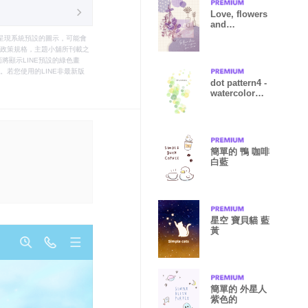
Love, flowers
and
decorations3.
只能呈現系統預設的圖示，可能會
le之政策規格，主題小舖所刊載之
將顯示LINE預設的綠色畫
若您使用的LINE非最新版
dot pattern4 -
watercolor
painting-joc
簡單的 鴨 咖啡
白藍
星空 寶貝貓 藍
黃
簡單的 外星人
紫色的