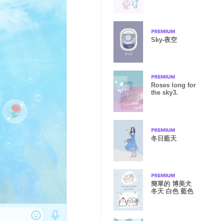
Sky-夜空
Roses long for
the sky3.
冬日藍天
簡單的 博美犬
冬天 白色 藍色