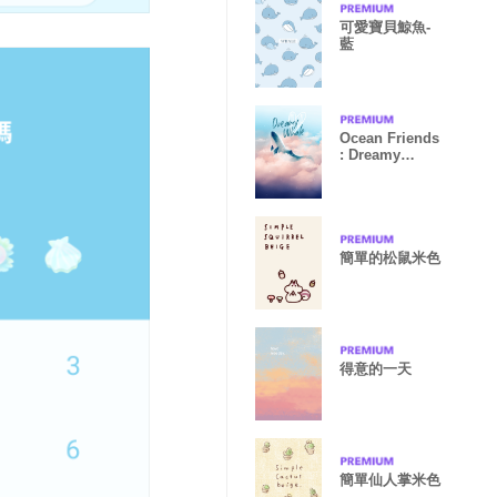
可愛寶貝鯨魚-
藍
Ocean Friends
: Dreamy
Whale
簡單的松鼠米色
得意的一天
簡單仙人掌米色