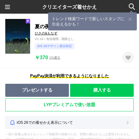
クリエイターズ着せかえ
トレンド検索ワードで新しいスタンプに
出会えるかも！
夏の夜行列車
ひさの&もなず
V2.19 / 有効期間 - 期限なし
iOS 26デザイン部分対応
￥370
1%還元
PayPay決済が利用できるようになりました
プレゼントする
購入する
LYPプレミアムで使い放題
iOS 26での着せかえ表示について
一部の画像は着せかえショップ掲載用の画像のため、実際の着せかえには適用されません。