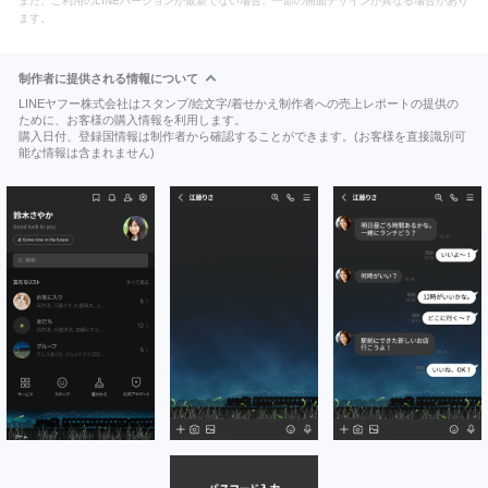
また、ご利用のLINEバージョンが最新でない場合、一部の画面デザインが異なる場合があり
ます。
制作者に提供される情報について
LINEヤフー株式会社はスタンプ/絵文字/着せかえ制作者への売上レポートの提供の
ために、お客様の購入情報を利用します。
購入日付、登録国情報は制作者から確認することができます。(お客様を直接識別可
能な情報は含まれません)