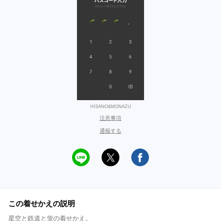
HISANO&MONAZU
注意事項
通報する
この着せかえの説明
星空と鉄道と蛍の着せかえ。