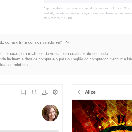
Algumas dessas imagens são usadas somente na Loja de Tema
real. Alguns elementos de design podem ser diferentes se você 
mais recente do LINE.
NE compartilha com os criadores?
 compras para relatórios de venda para criadores de conteúdo.
enda incluem a data de compra e o país ou região do comprador. Nenhuma in
uída nos relatórios.