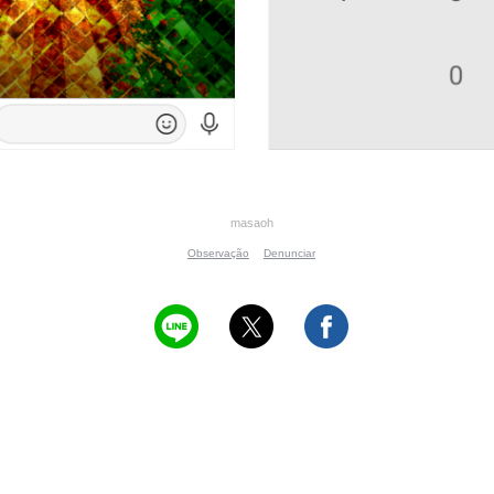
masaoh
Observação
Denunciar