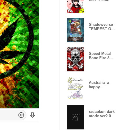
Shadowverse -
TEMPEST OF
THE GODS
Speed Metal
Bone Fire 8
Skull Fire
Australia -a
happy
moment-
radaokun dark
mode ver2.0