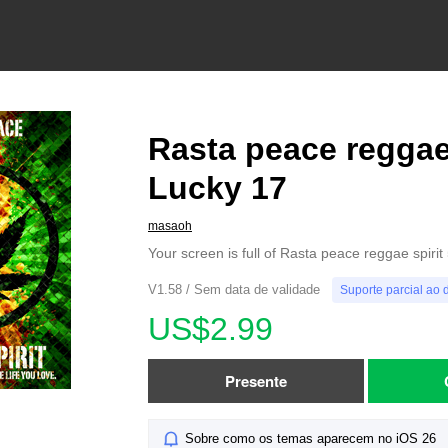
Rasta peace reggae 
Lucky 17
masaoh
Your screen is full of Rasta peace reggae spiri
V1.58 / Sem data de validade
Suporte parcial ao 
US$2.99
Presente
Sobre como os temas aparecem no iOS 26