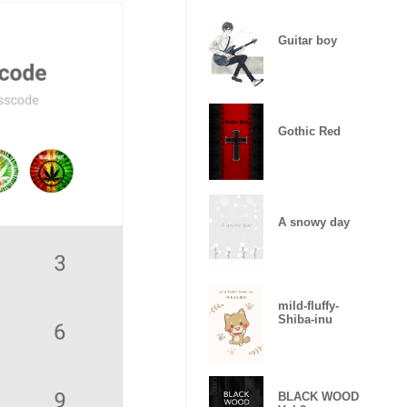
Guitar boy
Gothic Red
A snowy day
mild-fluffy-
Shiba-inu
BLACK WOOD