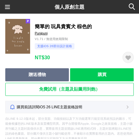
個人原創主題
簡單的 玩具貴賓犬 棕色的
Punipuni
V1.71 / 無使用效期限制
支援iOS 26部分設計規格
NT$30
贈送禮物
購買
免費試用（主題及貼圖用到飽）
購買前請詳閱iOS 26 LINE主題規格說明
自LINE 9.12.0版本起，部分頁面、功能按鈕以及下方功能選單只能呈現系統預設的圖示，可
能會根據您的LINE版本及裝置機型而異。因平台開發商Apple, Google之政策規格，主題小舖
所刊載之主題封面僅供示意，實際套用主題並開啟LINE應用程式時，主題封面將顯示LINE預
設的綠色畫面。部分圖片僅供主題小舖刊載使用，不會顯示在實際套用的主題內。若您使用的
LINE非最新版本，部分畫面設計可能與下方示意圖有所不同。