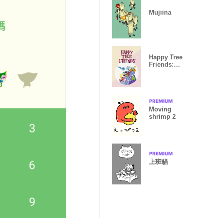
Mujiina
Happy Tree
Friends:
Everyday style
Moving
shrimp 2
上班貓