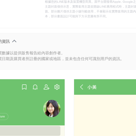
根據您的LINE版本及裝置機型而異。因平台開發商Apple, Goog
主題封面僅供示意，實際套用主題並開啟LINE應用程式時，主題封面
面。部分圖片僅供主題小舖刊載使用，不會顯示在實際套用的主題內。
本，部分畫面設計可能與下方示意圖有所不同。
的資訊
買數據以提供販售報告給內容創作者。
買日期及購買者所註冊的國家或地區，並未包含任何可識別用戶的資訊。