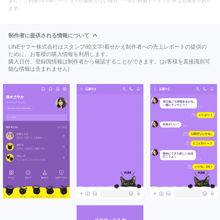
また、ご利用のLINEバージョンが最新でない場合、一部の画面デザインが異なる場合があり
ます。
制作者に提供される情報について
LINEヤフー株式会社はスタンプ/絵文字/着せかえ制作者への売上レポートの提供の
ために、お客様の購入情報を利用します。
購入日付、登録国情報は制作者から確認することができます。(お客様を直接識別可
能な情報は含まれません)