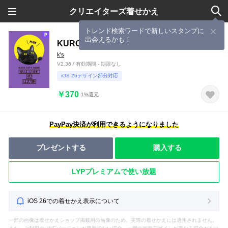
クリエイターズ着せかえ
トレンド検索ワードで新しいスタンプに
出会えるかも！
KURONEKO GA IPPAI 2
k's
V2.36 / 有効期間 - 期限なし
iOS 26デザイン部分対応
￥370
1%還元
PayPay決済が利用できるようになりました
プレゼントする
購入する
LYPプレミアムで使い放題
iOS 26での着せかえ表示について
一部の画像は着せかえショップ掲載用の画像のため、実際の着せかえには適用されません。