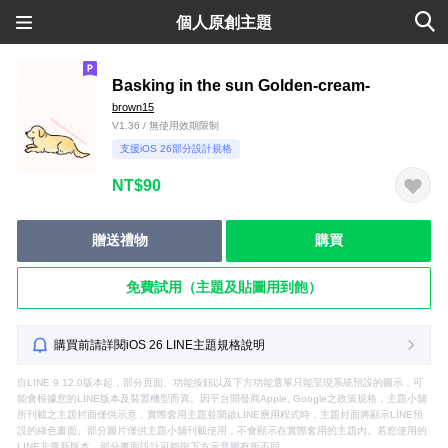
個人原創主題
Basking in the sun Golden-cream-
brown15
V1.36 / 無使用效期限制
支援iOS 26部分設計規格
NT$90
贈送禮物
購買
免費試用（主題及貼圖用到飽）
購買前請詳閱iOS 26 LINE主題規格說明
自LINE 9.12.0版本起，部分頁面、功能按鈕以及下方功能選單只能呈現系統預設的圖示，可
能會根據您的LINE版本及裝置機型而異。因平台開發商Apple, Google之政策規格，主題小舖
所刊載之主題封面僅供示意，實際套用主題並開啟LINE應用程式時，主題封面將顯示LINE預
設的綠色畫面。部分圖片僅供主題小舖刊載使用，不會顯示在實際套用的主題內。若您使用的
LINE非最新版本，部分畫面設計可能與下方示意圖有所不同。