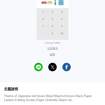
©Utsugi Yukika
注意事項
檢舉
主題說明
Theme of Japanese old house.Meal,Hibachi,Kimono Rack,Paper
Lantern,Folding Screen,Paper Umbrella,Tatami etc.