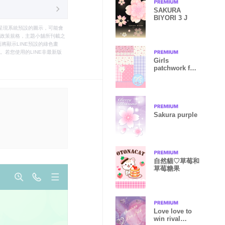
SAKURA
BIYORI 3 J
只能呈現系統預設的圖示，可能會
le之政策規格，主題小舖所刊載之
將顯示LINE預設的綠色畫
若您使用的LINE非最新版
Girls
patchwork for
World
Sakura purple
自然貓♡草莓和
草莓糖果
Love love to
win rival