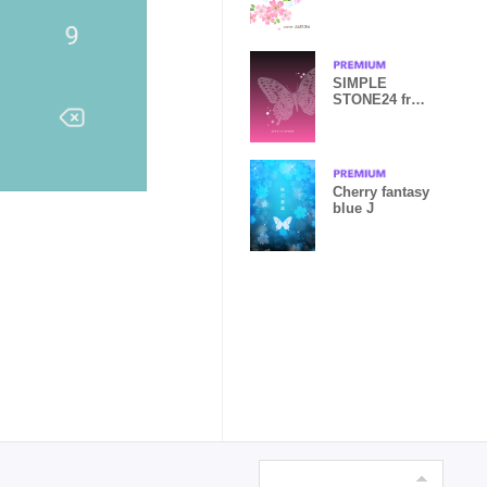
SIMPLE
STONE24 from
JAPAN
Cherry fantasy
blue J