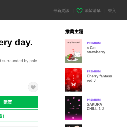
最新資訊
|
願望清單
|
登入
推薦主題
ry day.
a Cat
strawberry
chocolate
d surrounded by pale
Cherry fantasy
red J
購買
SAKURA
CHILL 1 J
飽）