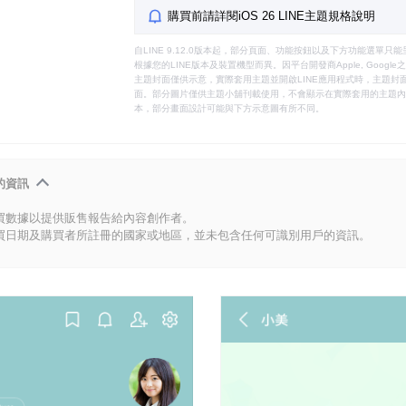
購買前請詳閱iOS 26 LINE主題規格說明
自LINE 9.12.0版本起，部分頁面、功能按鈕以及下方功能選單
根據您的LINE版本及裝置機型而異。因平台開發商Apple, Goog
主題封面僅供示意，實際套用主題並開啟LINE應用程式時，主題封面
面。部分圖片僅供主題小舖刊載使用，不會顯示在實際套用的主題內。
本，部分畫面設計可能與下方示意圖有所不同。
的資訊
買數據以提供販售報告給內容創作者。
買日期及購買者所註冊的國家或地區，並未包含任何可識別用戶的資訊。