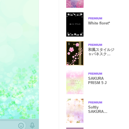
Purple
White floret*
和風スタイルジ
ャパネスク
from JAPAN
SAKURA
PRISM 5 J
Softly
SAKURA
feeling -
purple - from J