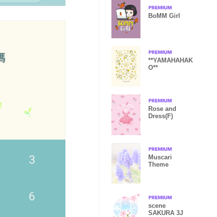
BoMM Girl
**YAMAHAHAK
O**
Rose and
Dress(F)
Muscari
Theme
scene
SAKURA 3J