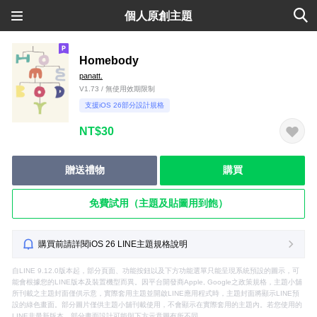
個人原創主題
Homebody
panatt.
V1.73 / 無使用效期限制
支援iOS 26部分設計規格
NT$30
贈送禮物
購買
免費試用（主題及貼圖用到飽）
購買前請詳閱iOS 26 LINE主題規格說明
自LINE 9.12.0版本起，部分頁面、功能按鈕以及下方功能選單只能呈現系統預設的圖示，可
能會根據您的LINE版本及裝置機型而異。因平台開發商Apple, Google之政策規格，主題小舖
所刊載之主題封面僅供示意，實際套用主題並開啟LINE應用程式時，主題封面將顯示LINE預
設的綠色畫面。部分圖片僅供主題小舖刊載使用，不會顯示在實際套用的主題內。若您使用的
LINE非最新版本，部分畫面設計可能與下方示意圖有所不同。