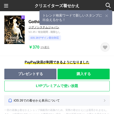
クリエイターズ着せかえ
トレンド検索ワードで新しいスタンプに
出会えるかも！
Gothic†Steam Punk
ジグノシステムジャパン
V2.35 / 有効期間 - 期限なし
iOS 26デザイン部分対応
￥370
1%還元
PayPay決済が利用できるようになりました
プレゼントする
購入する
LYPプレミアムで使い放題
iOS 26での着せかえ表示について
一部の画像は着せかえショップ掲載用の画像のため、実際の着せかえには適用されません。