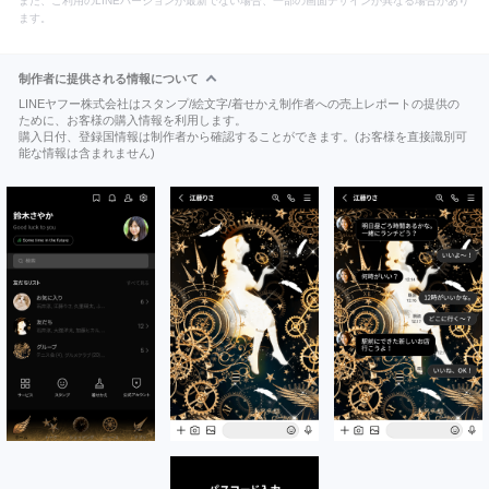
また、ご利用のLINEバージョンが最新でない場合、一部の画面デザインが異なる場合があり
ます。
制作者に提供される情報について
LINEヤフー株式会社はスタンプ/絵文字/着せかえ制作者への売上レポートの提供の
ために、お客様の購入情報を利用します。
購入日付、登録国情報は制作者から確認することができます。(お客様を直接識別可
能な情報は含まれません)