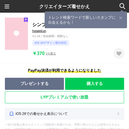
クリエイターズ着せかえ
トレンド検索ワードで新しいスタンプに
出会えるかも！
シンプル（ピンク)V.1943
hotatekun
V1.34 / 有効期間 - 期限なし
iOS 26デザイン部分対応
￥370
1%還元
PayPay決済が利用できるようになりました
プレゼントする
購入する
LYPプレミアムで使い放題
iOS 26での着せかえ表示について
一部の画像は着せかえショップ掲載用の画像のため、実際の着せかえには適用されません。