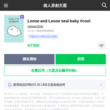
個人原創主題
Loose and Loose seal baby #cool
Uetsuki Emiri
V2.06 / 無使用效期限制
支援iOS 26部分設計規格
NT$90
贈送禮物
購買
免費試用（主題及貼圖用到飽）
購買前請詳閱iOS 26 LINE主題規格說明
自LINE 9.12.0版本起，部分頁面、功能按鈕以及下方功能選單只能呈現系統預設的圖示，可
能會根據您的LINE版本及裝置機型而異。因平台開發商Apple, Google之政策規格，主題小舖
所刊載之主題封面僅供示意，實際套用主題並開啟LINE應用程式時，主題封面將顯示LINE預
設的綠色畫面。部分圖片僅供主題小舖刊載使用，不會顯示在實際套用的主題內。若您使用的
LINE非最新版本，部分畫面設計可能與下方示意圖有所不同。