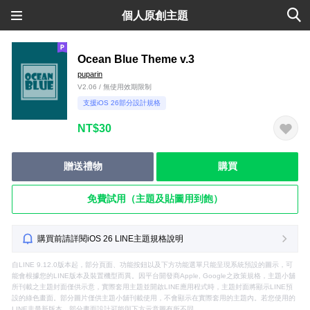
個人原創主題
Ocean Blue Theme v.3
puparin
V2.06 / 無使用效期限制
支援iOS 26部分設計規格
NT$30
贈送禮物
購買
免費試用（主題及貼圖用到飽）
購買前請詳閱iOS 26 LINE主題規格說明
自LINE 9.12.0版本起，部分頁面、功能按鈕以及下方功能選單只能呈現系統預設的圖示，可
能會根據您的LINE版本及裝置機型而異。因平台開發商Apple, Google之政策規格，主題小舖
所刊載之主題封面僅供示意，實際套用主題並開啟LINE應用程式時，主題封面將顯示LINE預
設的綠色畫面。部分圖片僅供主題小舖刊載使用，不會顯示在實際套用的主題內。若您使用的
LINE非最新版本，部分畫面設計可能與下方示意圖有所不同。