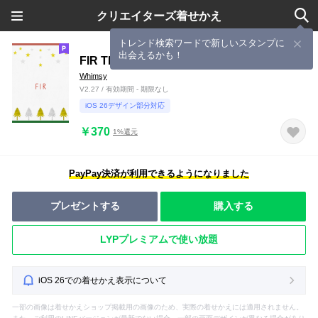
クリエイターズ着せかえ
トレンド検索ワードで新しいスタンプに
出会えるかも！
FIR TREE 2
Whimsy
V2.27 / 有効期間 - 期限なし
iOS 26デザイン部分対応
￥370
1%還元
PayPay決済が利用できるようになりました
プレゼントする
購入する
LYPプレミアムで使い放題
iOS 26での着せかえ表示について
一部の画像は着せかえショップ掲載用の画像のため、実際の着せかえには適用されません。