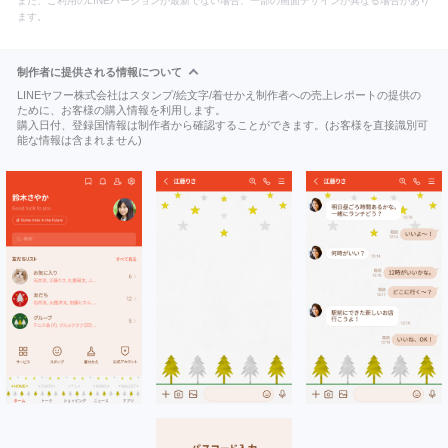
また、ご利用のLINEバージョンが最新でない場合、一部の画面デザインが異なる場合があり
ます。
制作者に提供される情報について
LINEヤフー株式会社はスタンプ/絵文字/着せかえ制作者への売上レポートの提供の
ために、お客様の購入情報を利用します。
購入日付、登録国情報は制作者から確認することができます。(お客様を直接識別可
能な情報は含まれません)