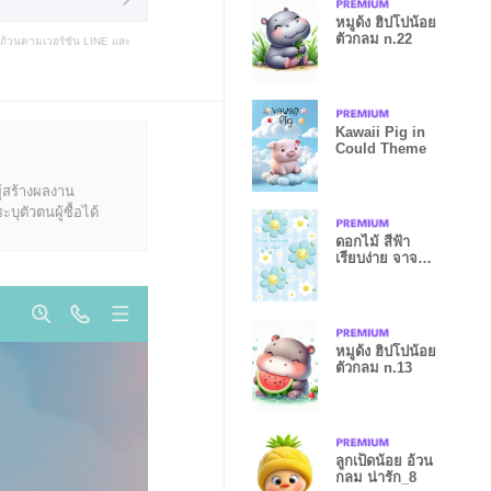
หมูด้ง ฮิปโปน้อย
ตัวกลม n.22
บถ้วนตามเวอร์ชัน LINE และ
Kawaii Pig in
Could Theme
ู้สร้างผลงาน
ุตัวตนผู้ซื้อได้
ดอกไม้ สีฟ้า
เรียบง่าย จาจา
02
หมูด้ง ฮิปโปน้อย
ตัวกลม n.13
ลูกเป็ดน้อย อ้วน
กลม น่ารัก_8