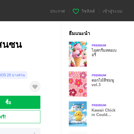
ประกาศ
|
วิชลิสต์
|
เข้าสู่ระบบ
ธีมแนะนำ
แสนซน
ไอศกรีมสตอเบ
อรี่
 iOS 26 บางส่วน
ดอกไม้สีชมพู
vol.3
ซื้อ
Kawaii Chick
in Could
ฟรี!
Theme