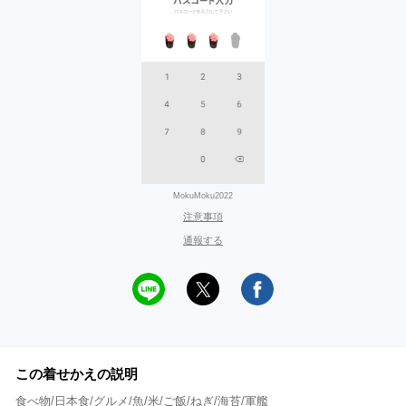
MokuMoku2022
注意事項
通報する
この着せかえの説明
食べ物/日本食/グルメ/魚/米/ご飯/ねぎ/海苔/軍艦