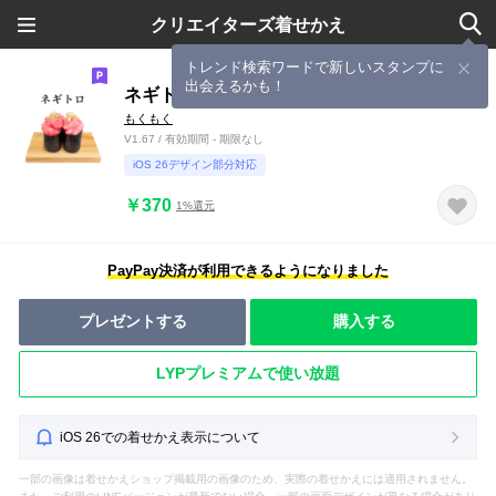
クリエイターズ着せかえ
トレンド検索ワードで新しいスタンプに
出会えるかも！
ネギトロ です 寿司 マグロ
もくもく
V1.67 / 有効期間 - 期限なし
iOS 26デザイン部分対応
￥370
1%還元
PayPay決済が利用できるようになりました
プレゼントする
購入する
LYPプレミアムで使い放題
iOS 26での着せかえ表示について
一部の画像は着せかえショップ掲載用の画像のため、実際の着せかえには適用されません。