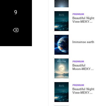
STAR 29
Beautiful Night
View-MEKYM
7
Immense earth
Beautiful
Moon-MEKYM-
4
Beautiful Night
View-MEKYM
21