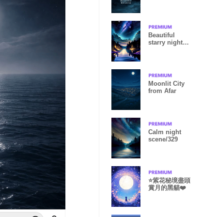
MOON- 25
Beautiful
starry night
view#2608
Moonlit City
from Afar
Calm night
scene/329
⭐紫花秘境盡頭
賞月的黑貓❤️