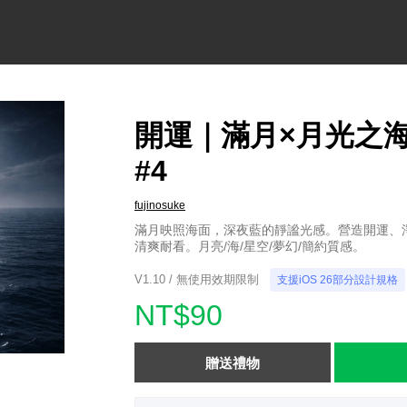
開運｜滿月×月光之海
#4
fujinosuke
滿月映照海面，深夜藍的靜謐光感。營造開運、
清爽耐看。月亮/海/星空/夢幻/簡約質感。
V1.10 / 無使用效期限制
支援iOS 26部分設計規格
NT$90
贈送禮物