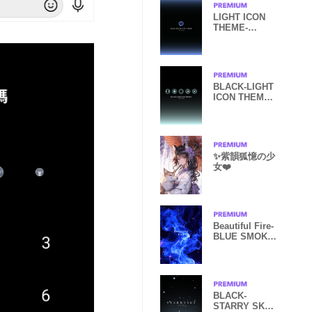
LIGHT ICON
THEME-
SIMPLE
BLACK 6
BLACK-LIGHT
ICON THEME
25
✨紫韻狐憶の少
女❤️
Beautiful Fire-
BLUE SMOKE
2
BLACK-
STARRY SKY