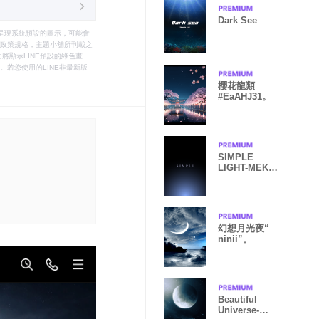
Dark See
只能呈現系統預設的圖示，可能會
le之政策規格，主題小舖所刊載之
將顯示LINE預設的綠色畫
若您使用的LINE非最新版
櫻花龍類
#EaAHJ31。
SIMPLE
LIGHT-MEKYM
18
幻想月光夜“
ninii”。
Beautiful
Universe-