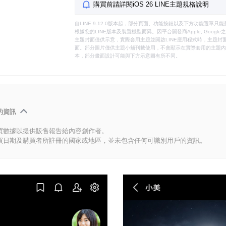
購買前請詳閱iOS 26 LINE主題規格說明
自LINE 9.12.0版本起，部分頁面、功能按鈕以及下方功能選單
根據您的LINE版本及裝置機型而異。因平台開發商Apple, Goog
主題封面僅供示意，實際套用主題並開啟LINE應用程式時，主題封面
面。部分圖片僅供主題小舖刊載使用，不會顯示在實際套用的主題內。
本，部分畫面設計可能與下方示意圖有所不同。
的資訊
買數據以提供販售報告給內容創作者。
買日期及購買者所註冊的國家或地區，並未包含任何可識別用戶的資訊。